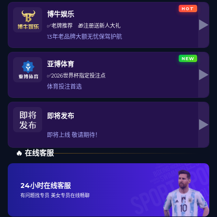
HOT
博牛娱乐
▶
✅老牌推荐 
🎁注册送新人大礼
13年老品牌大额无忧保驾护航
NEW
亚博体育
▶
✅2026世界杯指定投注点
体育投注首选
即将发布
▶
即将上线 敬请期待！
🔥 在线客服
24小时在线客服
有问题找专员 美女专员在线畅聊